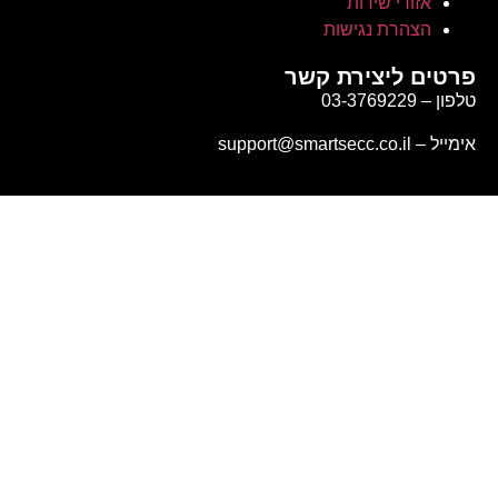
אזורי שירות
הצהרת נגישות
פרטים ליצירת קשר
טלפון – 03-3769229
אימייל – support@smartsecc.co.il
תיקון אזעקה בבית פרטי או בניין